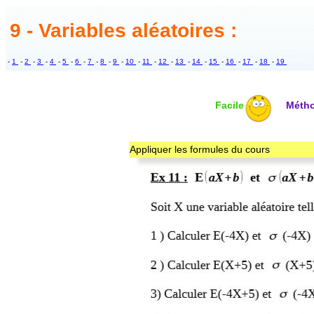
9 - Variables aléatoires :
-
1
-
2
-
3
-
4
-
5
-
6
-
7
-
8
-
9
-
10
-
11
-
12
-
13
-
14
-
15
-
16
-
17
-
18
-
19
Facile
Méth
Appliquer les formules du cours