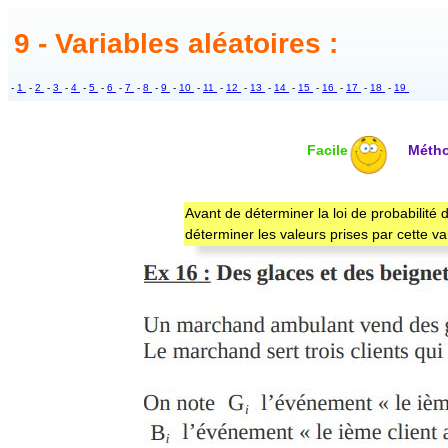
9 - Variables aléatoires :
-
1
-
2
-
3
-
4
-
5
-
6
-
7
-
8
-
9
-
10
-
11
-
12
-
13
-
14
-
15
-
16
-
17
-
18
-
19
Facile
Méth
Avant de déterminer la loi de probabilité d
déterminer les valeurs prises par cette var