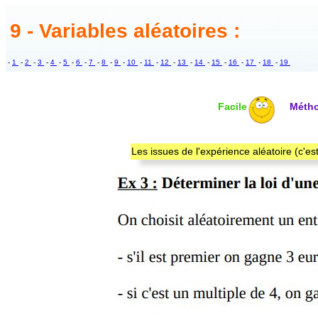
9 - Variables aléatoires :
-
1
-
2
-
3
-
4
-
5
-
6
-
7
-
8
-
9
-
10
-
11
-
12
-
13
-
14
-
15
-
16
-
17
-
18
-
19
Facile
Méth
Les issues de l'expérience aléatoire (c'est