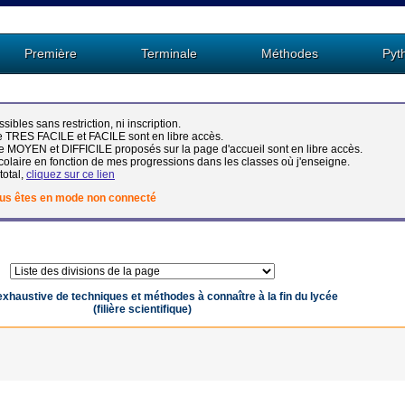
Première
Terminale
Méthodes
Pyt
ibles sans restriction, ni inscription.
pe TRES FACILE et FACILE sont en libre accès.
pe MOYEN et DIFFICILE proposés sur la page d'accueil sont en libre accès.
olaire en fonction de mes progressions dans les classes où j'enseigne.
total,
cliquez sur ce lien
us êtes en mode non connecté
 Seconde (ancien programme) - Techniques et méthodes -
exhaustive de techniques et méthodes à connaître à la fin du lycée
(filière scientifique)