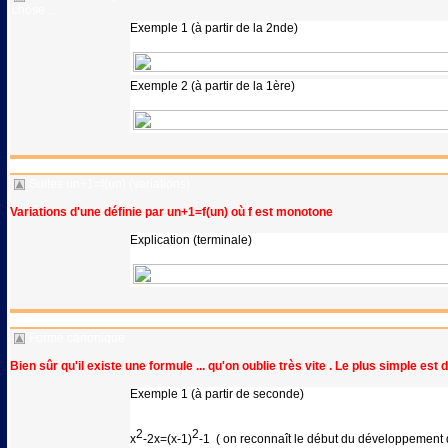
chose ...
Exemple 1 (à partir de la 2nde)
Exemple 2 (à partir de la 1ère)
Suites un+1=f(un) (variations)
Variations d'une définie par un+1=f(un) où f est monotone
Explication (terminale)
Forme canonique
Bien sûr qu'il existe une formule ... qu'on oublie très vite . Le plus simple e
Exemple 1 (à partir de seconde)
2
2
x
-2x=(x-1)
-1 ( on reconnaît le début du développement 